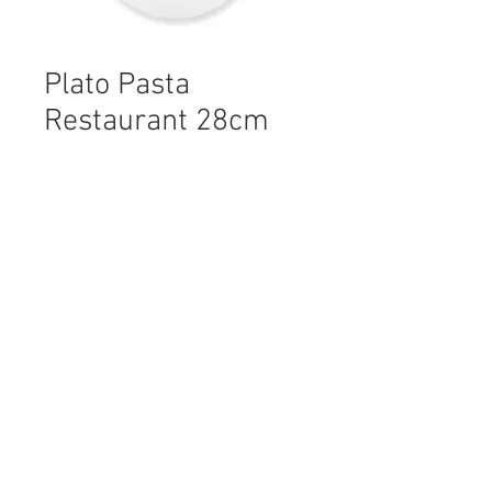
Plato Pasta
Restaurant 28cm
Agregar al carrito
Marca: Porcelanas Schmidt. 
material: Porcelana. medida: 
28cm. Caja de: 12